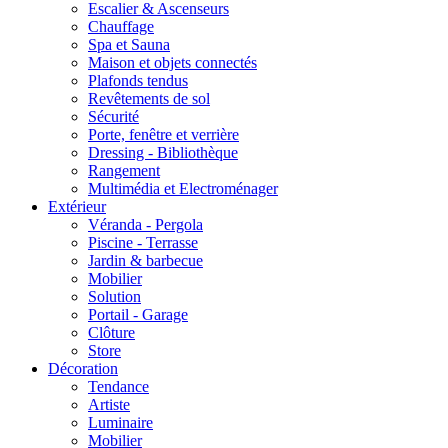
Escalier & Ascenseurs
Chauffage
Spa et Sauna
Maison et objets connectés
Plafonds tendus
Revêtements de sol
Sécurité
Porte, fenêtre et verrière
Dressing - Bibliothèque
Rangement
Multimédia et Electroménager
Extérieur
Véranda - Pergola
Piscine - Terrasse
Jardin & barbecue
Mobilier
Solution
Portail - Garage
Clôture
Store
Décoration
Tendance
Artiste
Luminaire
Mobilier