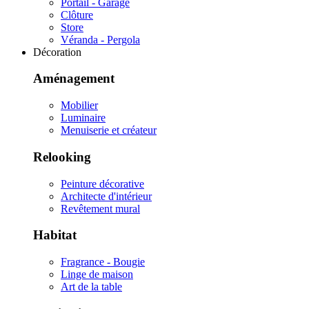
Portail - Garage
Clôture
Store
Véranda - Pergola
Décoration
Aménagement
Mobilier
Luminaire
Menuiserie et créateur
Relooking
Peinture décorative
Architecte d'intérieur
Revêtement mural
Habitat
Fragrance - Bougie
Linge de maison
Art de la table