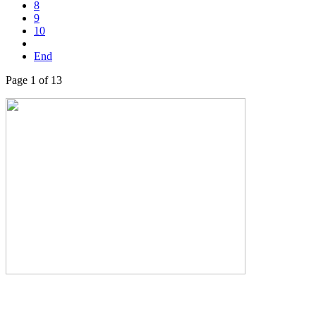
8
9
10
End
Page 1 of 13