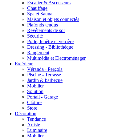
Escalier & Ascenseurs
Chauffage
Spa et Sauna
Maison et objets connectés
Plafonds tendus
Revêtements de sol
Sécurité
Porte, fenêtre et verrière
Dressing - Bibliothèque
Rangement
Multimédia et Electroménager
Extérieur
Véranda - Pergola
Piscine - Terrasse
Jardin & barbecue
Mobilier
Solution
Portail - Garage
Clôture
Store
Décoration
Tendance
Artiste
Luminaire
Mobilier