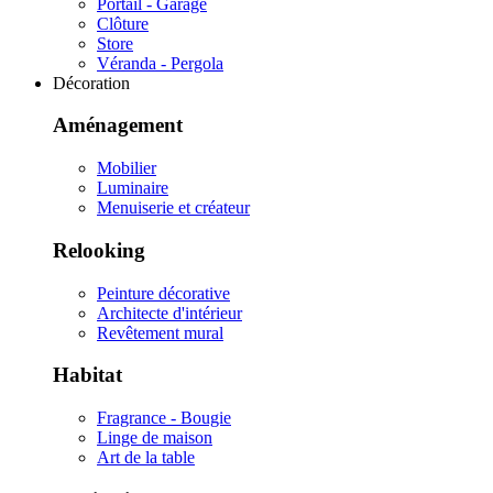
Portail - Garage
Clôture
Store
Véranda - Pergola
Décoration
Aménagement
Mobilier
Luminaire
Menuiserie et créateur
Relooking
Peinture décorative
Architecte d'intérieur
Revêtement mural
Habitat
Fragrance - Bougie
Linge de maison
Art de la table