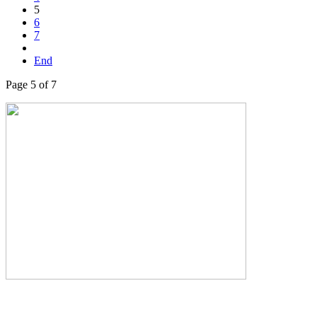
5
6
7
End
Page 5 of 7