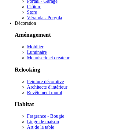
Portail - Garage
Clôture
Store
Véranda - Pergola
Décoration
Aménagement
Mobilier
Luminaire
Menuiserie et créateur
Relooking
Peinture décorative
Architecte d'intérieur
Revêtement mural
Habitat
Fragrance - Bougie
Linge de maison
Art de la table