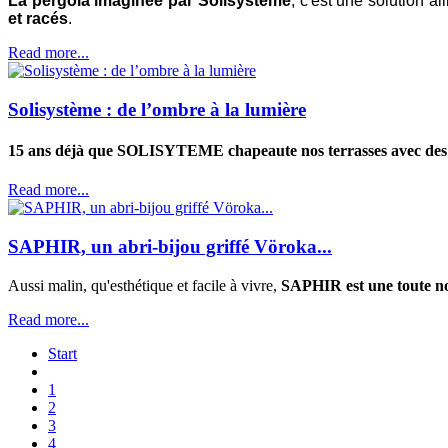
La pergola imaginée par Solisystème
, c'est une solution a
et racés
.
Read more...
Solisystème : de l’ombre à la lumière
15 ans déjà que SOLISYTEME chapeaute nos terrasses avec des pe
Read more...
SAPHIR, un abri-bijou griffé Vöroka...
Aussi malin, qu'esthétique et facile à vivre,
SAPHIR est une toute no
Read more...
Start
1
2
3
4