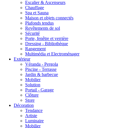
Escalier & Ascenseurs
Chauffage
Spa et Sauna
Maison et objets connectés
Plafonds tendus
Revêtements de sol
Sécurité
Porte, fenêtre et verrière
Dressing - Bibliothèque
Rangement
Multimédia et Electroménager
Extérieur
Véranda - Pergola
Piscine - Terrasse
Jardin & barbecue
Mobilier
Solution
Portail - Garage
Clôture
Store
Décoration
Tendance
Artiste
Luminaire
Mobilier