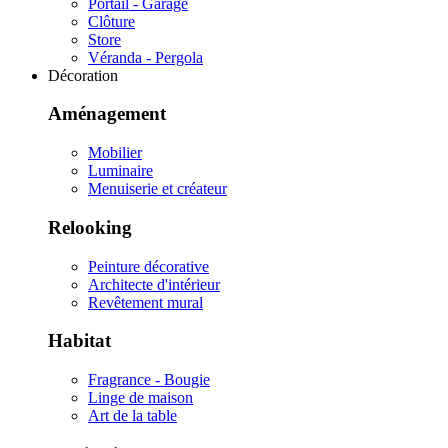
Portail - Garage
Clôture
Store
Véranda - Pergola
Décoration
Aménagement
Mobilier
Luminaire
Menuiserie et créateur
Relooking
Peinture décorative
Architecte d'intérieur
Revêtement mural
Habitat
Fragrance - Bougie
Linge de maison
Art de la table