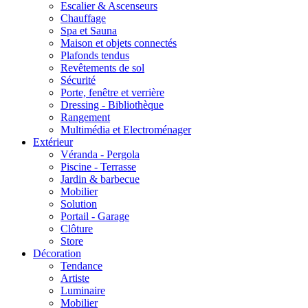
Escalier & Ascenseurs
Chauffage
Spa et Sauna
Maison et objets connectés
Plafonds tendus
Revêtements de sol
Sécurité
Porte, fenêtre et verrière
Dressing - Bibliothèque
Rangement
Multimédia et Electroménager
Extérieur
Véranda - Pergola
Piscine - Terrasse
Jardin & barbecue
Mobilier
Solution
Portail - Garage
Clôture
Store
Décoration
Tendance
Artiste
Luminaire
Mobilier