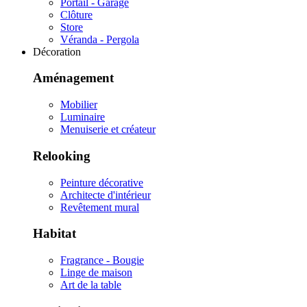
Portail - Garage
Clôture
Store
Véranda - Pergola
Décoration
Aménagement
Mobilier
Luminaire
Menuiserie et créateur
Relooking
Peinture décorative
Architecte d'intérieur
Revêtement mural
Habitat
Fragrance - Bougie
Linge de maison
Art de la table