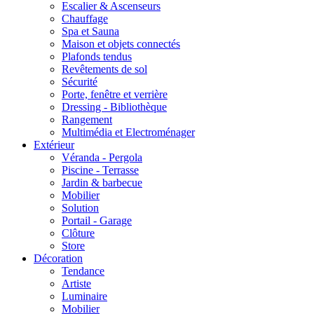
Escalier & Ascenseurs
Chauffage
Spa et Sauna
Maison et objets connectés
Plafonds tendus
Revêtements de sol
Sécurité
Porte, fenêtre et verrière
Dressing - Bibliothèque
Rangement
Multimédia et Electroménager
Extérieur
Véranda - Pergola
Piscine - Terrasse
Jardin & barbecue
Mobilier
Solution
Portail - Garage
Clôture
Store
Décoration
Tendance
Artiste
Luminaire
Mobilier