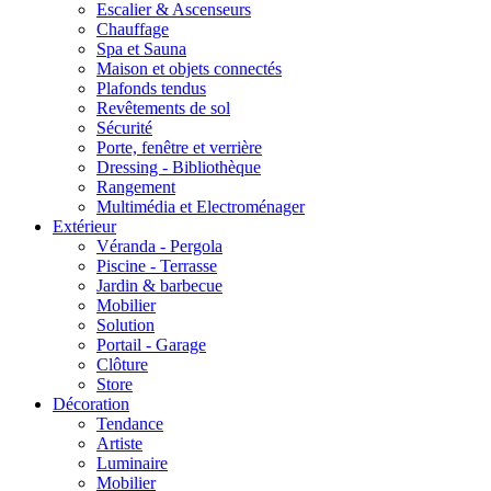
Escalier & Ascenseurs
Chauffage
Spa et Sauna
Maison et objets connectés
Plafonds tendus
Revêtements de sol
Sécurité
Porte, fenêtre et verrière
Dressing - Bibliothèque
Rangement
Multimédia et Electroménager
Extérieur
Véranda - Pergola
Piscine - Terrasse
Jardin & barbecue
Mobilier
Solution
Portail - Garage
Clôture
Store
Décoration
Tendance
Artiste
Luminaire
Mobilier