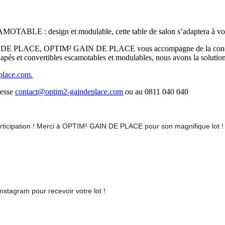
AMOTABLE : design et modulable, cette table de salon s’adaptera à vo
r GAIN DE PLACE, OPTIM² GAIN DE PLACE vous accompagne de la concep
napés et convertibles escamotabl
es et modulables, nous avons la solution
lace.com.
resse
contact@optim2-gaindeplace.com
ou au 0811 040 040
participation ! Merci à OPTIM² GAIN DE PLACE pour son magnifique lot 
tagram pour recevoir votre lot !