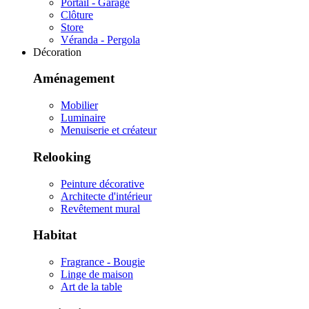
Portail - Garage
Clôture
Store
Véranda - Pergola
Décoration
Aménagement
Mobilier
Luminaire
Menuiserie et créateur
Relooking
Peinture décorative
Architecte d'intérieur
Revêtement mural
Habitat
Fragrance - Bougie
Linge de maison
Art de la table