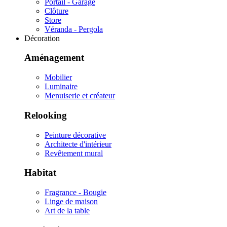
Portail - Garage
Clôture
Store
Véranda - Pergola
Décoration
Aménagement
Mobilier
Luminaire
Menuiserie et créateur
Relooking
Peinture décorative
Architecte d'intérieur
Revêtement mural
Habitat
Fragrance - Bougie
Linge de maison
Art de la table