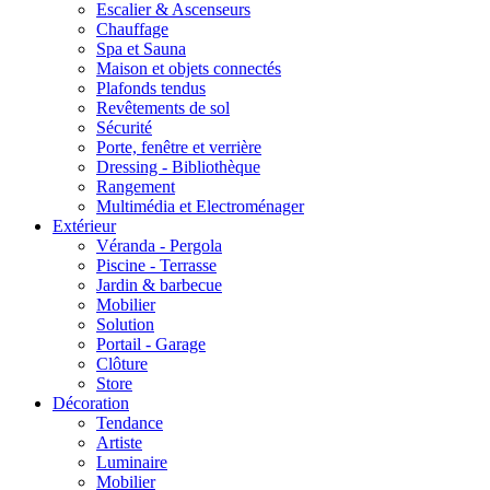
Escalier & Ascenseurs
Chauffage
Spa et Sauna
Maison et objets connectés
Plafonds tendus
Revêtements de sol
Sécurité
Porte, fenêtre et verrière
Dressing - Bibliothèque
Rangement
Multimédia et Electroménager
Extérieur
Véranda - Pergola
Piscine - Terrasse
Jardin & barbecue
Mobilier
Solution
Portail - Garage
Clôture
Store
Décoration
Tendance
Artiste
Luminaire
Mobilier