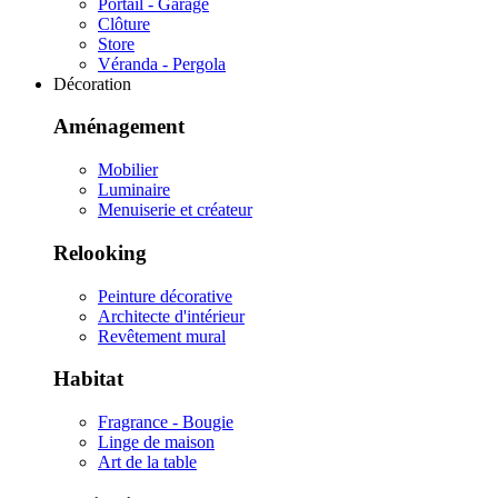
Portail - Garage
Clôture
Store
Véranda - Pergola
Décoration
Aménagement
Mobilier
Luminaire
Menuiserie et créateur
Relooking
Peinture décorative
Architecte d'intérieur
Revêtement mural
Habitat
Fragrance - Bougie
Linge de maison
Art de la table