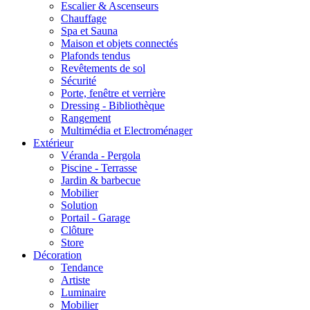
Escalier & Ascenseurs
Chauffage
Spa et Sauna
Maison et objets connectés
Plafonds tendus
Revêtements de sol
Sécurité
Porte, fenêtre et verrière
Dressing - Bibliothèque
Rangement
Multimédia et Electroménager
Extérieur
Véranda - Pergola
Piscine - Terrasse
Jardin & barbecue
Mobilier
Solution
Portail - Garage
Clôture
Store
Décoration
Tendance
Artiste
Luminaire
Mobilier