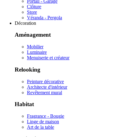
Portail - Garage
Clôture
Store
Véranda - Pergola
Décoration
Aménagement
Mobilier
Luminaire
Menuiserie et créateur
Relooking
Peinture décorative
Architecte d'intérieur
Revêtement mural
Habitat
Fragrance - Bougie
Linge de maison
Art de la table