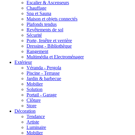
Escalier & Ascenseurs
Chauffage
Spa et Sauna
Maison et objets connectés
Plafonds tendus
Revêtements de sol
Sécurité
Porte, fenêtre et verrière
Dressing - Bibliothèque
Rangement
Multimédia et Electroménager
Extérieur
Véranda - Pergola
Piscine - Terrasse
Jardin & barbecue
Mobilier
Solution
Portail - Garage
Clôture
Store
Décoration
Tendance
Artiste
Luminaire
Mobilier