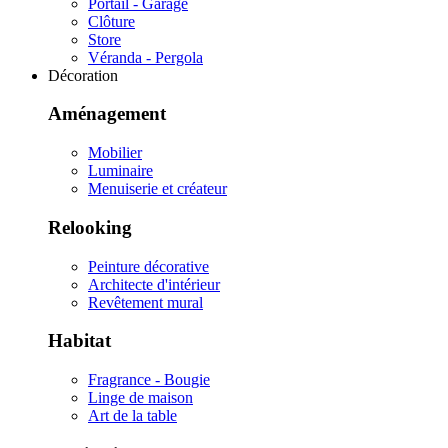
Portail - Garage
Clôture
Store
Véranda - Pergola
Décoration
Aménagement
Mobilier
Luminaire
Menuiserie et créateur
Relooking
Peinture décorative
Architecte d'intérieur
Revêtement mural
Habitat
Fragrance - Bougie
Linge de maison
Art de la table