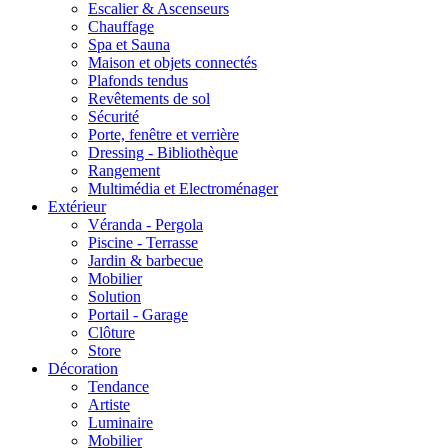
Escalier & Ascenseurs
Chauffage
Spa et Sauna
Maison et objets connectés
Plafonds tendus
Revêtements de sol
Sécurité
Porte, fenêtre et verrière
Dressing - Bibliothèque
Rangement
Multimédia et Electroménager
Extérieur
Véranda - Pergola
Piscine - Terrasse
Jardin & barbecue
Mobilier
Solution
Portail - Garage
Clôture
Store
Décoration
Tendance
Artiste
Luminaire
Mobilier