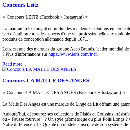
Concours Leitz
⭐
Concours LEITZ (Facebook + Instagram)
⭐
La marque Leitz conçoit et produit les meilleures solutions en terme d
l'art d'équilibrer tous les aspects d'une vie professionnelle aux multipl
produits de conception allemande depuis 1871.
Leitz
est une des marques du groupe Acco Brands, leader mondial de l
?
Plus d'informations sur
https://www.leitz.com/fr-fr
.
Read more...
Concours LA MALLE DES ANGES
⭐
Concours LA MALLE DES ANGES (Facebook + Instagram)
⭐
La Malle Des Anges est une marque de Linge de Lit offrant une gamme é
Aujourd’hui, découvrez ses collections de Plaids et Coussins irrésisti
ou « Fausse fourrure » ? Un style géométrique ou plus Poils Lon
gs ? 
Notre différence ? La Qualité du modèle ainsi que de son système de 