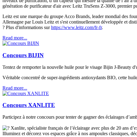
niveaux de purification, d’un capteur qui mesure la qualité de l’air à 
génération de purificateur d'air avec Leitz TruSens Z-3000,
premier p
Leitz est une marque du groupe Acco Brands, leader mondial des fourni
Allemagne par Louis Leitz et s'est continuellement développée et disti
?
Plus d'informations sur
https://www.leitz.com/fr-fr
.
Read more...
Concours BIJIN
Tentez de remporter la nouvelle huile pour le visage Bijin J-Beauty d
Véritable concentré de super-ingrédients antioxydants BIO, cette huile 
Read more...
Concours XANLITE
Participez à notre concours pour tenter de gagner des éclairages d’amb
Xanlite, spécialiste français de l’éclairage avec plus de 20 ans d
Illuminez et décorez vos espaces grâce à nos ampoules classiques, déc