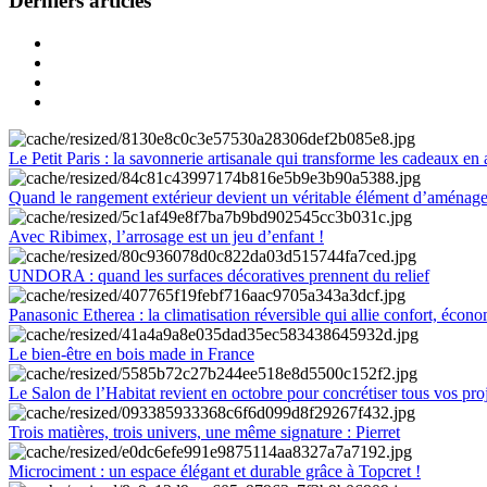
Derniers articles
Le Petit Paris : la savonnerie artisanale qui transforme les cadeaux en 
Quand le rangement extérieur devient un véritable élément d’aménag
Avec Ribimex, l’arrosage est un jeu d’enfant !
UNDORA : quand les surfaces décoratives prennent du relief
Panasonic Etherea : la climatisation réversible qui allie confort, économ
Le bien-être en bois made in France
Le Salon de l’Habitat revient en octobre pour concrétiser tous vos pro
Trois matières, trois univers, une même signature : Pierret
Microciment : un espace élégant et durable grâce à Topcret !