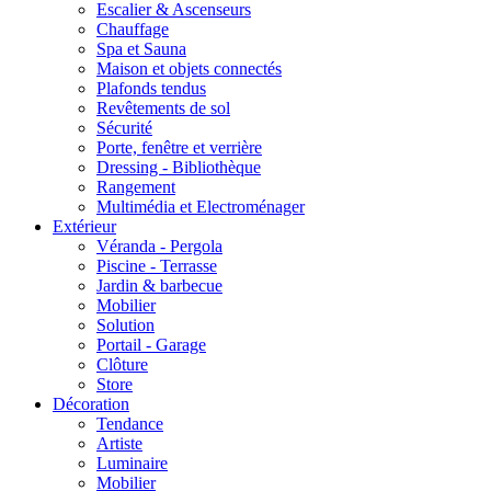
Escalier & Ascenseurs
Chauffage
Spa et Sauna
Maison et objets connectés
Plafonds tendus
Revêtements de sol
Sécurité
Porte, fenêtre et verrière
Dressing - Bibliothèque
Rangement
Multimédia et Electroménager
Extérieur
Véranda - Pergola
Piscine - Terrasse
Jardin & barbecue
Mobilier
Solution
Portail - Garage
Clôture
Store
Décoration
Tendance
Artiste
Luminaire
Mobilier