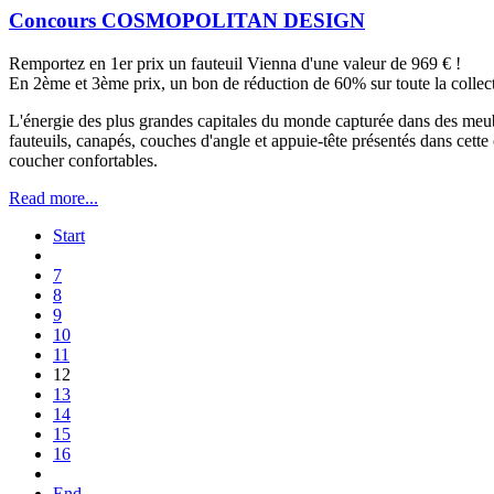
Concours COSMOPOLITAN DESIGN
Remportez en 1er prix un fauteuil Vienna d'une valeur de 969 € !
En 2ème et 3ème prix, un bon de réduction de 60% sur toute la collec
L'énergie des plus grandes capitales du monde capturée dans des meubl
fauteuils, canapés, couches d'angle et appuie-tête présentés dans cett
coucher confortables.
Read more...
Start
7
8
9
10
11
12
13
14
15
16
End