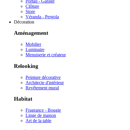
Portail - Garage
Clôture
Store
Véranda - Pergola
Décoration
Aménagement
Mobilier
Luminaire
Menuiserie et créateur
Relooking
Peinture décorative
Architecte d'intérieur
Revêtement mural
Habitat
Fragrance - Bougie
Linge de maison
Art de la table