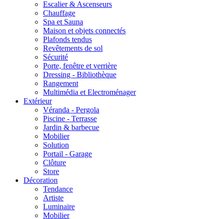
Escalier & Ascenseurs
Chauffage
Spa et Sauna
Maison et objets connectés
Plafonds tendus
Revêtements de sol
Sécurité
Porte, fenêtre et verrière
Dressing - Bibliothèque
Rangement
Multimédia et Electroménager
Extérieur
Véranda - Pergola
Piscine - Terrasse
Jardin & barbecue
Mobilier
Solution
Portail - Garage
Clôture
Store
Décoration
Tendance
Artiste
Luminaire
Mobilier