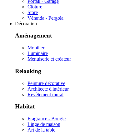
Portail - Garage
Clôture
Store
Véranda - Pergola
Décoration
Aménagement
Mobilier
Luminaire
Menuiserie et créateur
Relooking
Peinture décorative
Architecte d'intérieur
Revêtement mural
Habitat
Fragrance - Bougie
Linge de maison
Art de la table