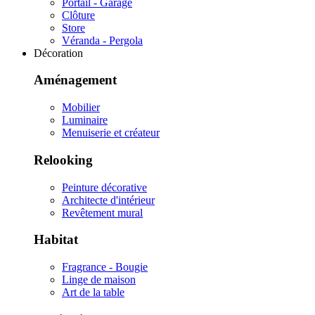
Portail - Garage
Clôture
Store
Véranda - Pergola
Décoration
Aménagement
Mobilier
Luminaire
Menuiserie et créateur
Relooking
Peinture décorative
Architecte d'intérieur
Revêtement mural
Habitat
Fragrance - Bougie
Linge de maison
Art de la table