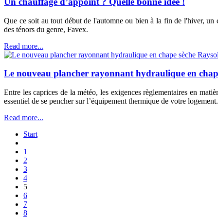
Un chauffage d’appoint ? Quelle bonne idée !
Que ce soit au tout début de l'automne ou bien à la fin de l'hiver, un
des ténors du genre, Favex.
Read more...
Le nouveau plancher rayonnant hydraulique en chap
Entre les caprices de la météo, les exigences règlementaires en matièr
essentiel de se pencher sur l’équipement thermique de votre logement.
Read more...
Start
1
2
3
4
5
6
7
8