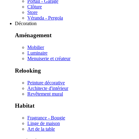
Portail - Garage
Clôture
Store
Véranda - Pergola
Décoration
Aménagement
Mobilier
Luminaire
Menuiserie et créateur
Relooking
Peinture décorative
Architecte d'intérieur
Revêtement mural
Habitat
Fragrance - Bougie
Linge de maison
Art de la table