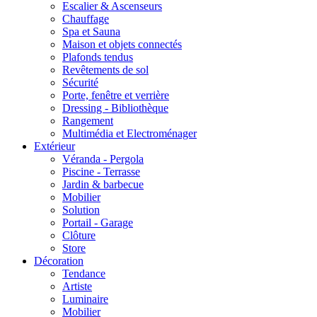
Escalier & Ascenseurs
Chauffage
Spa et Sauna
Maison et objets connectés
Plafonds tendus
Revêtements de sol
Sécurité
Porte, fenêtre et verrière
Dressing - Bibliothèque
Rangement
Multimédia et Electroménager
Extérieur
Véranda - Pergola
Piscine - Terrasse
Jardin & barbecue
Mobilier
Solution
Portail - Garage
Clôture
Store
Décoration
Tendance
Artiste
Luminaire
Mobilier