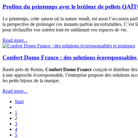
Profitez du printemps avec le brûleur de pellets QAÏ
Le printemps, cette saison où la nature renaît, est aussi l’occasion pa
la perspective de prolonger ces instants parfois inconfortables. C’est l
pour réchauffer vos soirées tout en sublimant vos espaces de vie.
Read more...
Confort Domo France : des solutions écoresponsables 
Basée près de Reims,
Confort Domo France
conçoit et distribue des
à une approche écoresponsable, l’entreprise propose des solutions acces
les petits bijoux de la marque.
Read more...
Start
1
2
3
4
5