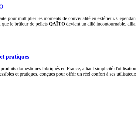
TO
rfaite pour multiplier les moments de convivialité en extérieur. Cependant
à que le brûleur de pellets
QAÏTO
devient un allié incontournable, allia
et pratiques
 produits domestiques fabriqués en France, alliant simplicité d'utilisatio
sibles et pratiques, conçues pour offrir un réel confort à ses utilisateu