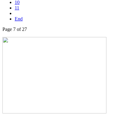
10
11
End
Page 7 of 27