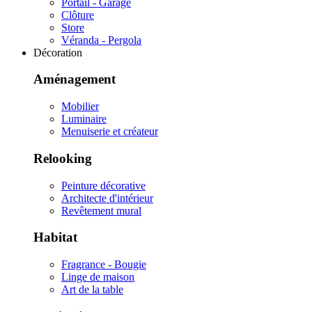
Portail - Garage
Clôture
Store
Véranda - Pergola
Décoration
Aménagement
Mobilier
Luminaire
Menuiserie et créateur
Relooking
Peinture décorative
Architecte d'intérieur
Revêtement mural
Habitat
Fragrance - Bougie
Linge de maison
Art de la table