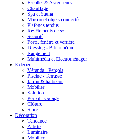
Escalier & Ascenseurs
Chauffage
Spa et Sauna
Maison et objets connectés
Plafonds tendus
Revêtements de sol
Sécurité
Porte, fenêtre et verrière
Dressing - Bibliothèque
Rangement
Multimédia et Electroménager
Extérieur
Véranda - Pergola
Piscine - Terrasse
Jardin & barbecue
Mobilier
Solution
Portail - Garage
Clôture
Store
Décoration
Tendance
Artiste
Luminaire
Mobilier