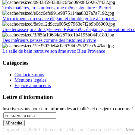
Trois matières, trois univers, une même signature : Pierret
Microciment : un espace élégant et durable grâce à Topcret !
Une terrasse qui a du style avec Résineo® : élégance, innovation et c
Des intérieurs pensés comme des histoires à vivre
La salle de bain retrouve son âme avec Bleu Provence
Catégories
Contactez-nous
Mentions légales
Espace annonceurs
Lettre d'information
Inscrivez-vous pour être informé des actualités et des jeux concours !
Copyright © 2026 L'Univers de la Maison. Tous droits réservés.
Ment