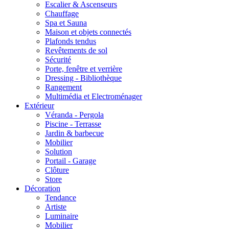
Escalier & Ascenseurs
Chauffage
Spa et Sauna
Maison et objets connectés
Plafonds tendus
Revêtements de sol
Sécurité
Porte, fenêtre et verrière
Dressing - Bibliothèque
Rangement
Multimédia et Electroménager
Extérieur
Véranda - Pergola
Piscine - Terrasse
Jardin & barbecue
Mobilier
Solution
Portail - Garage
Clôture
Store
Décoration
Tendance
Artiste
Luminaire
Mobilier