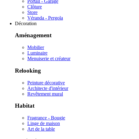
Portail - Garage
Clôture
Store
Véranda - Pergola
Décoration
Aménagement
Mobilier
Luminaire
Menuiserie et créateur
Relooking
Peinture décorative
Architecte d'intérieur
Revêtement mural
Habitat
Fragrance - Bougie
Linge de maison
Art de la table