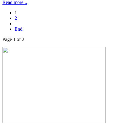
Read more...
1
2
End
Page 1 of 2