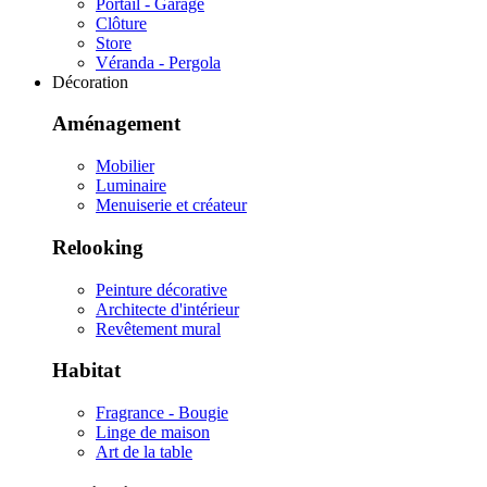
Portail - Garage
Clôture
Store
Véranda - Pergola
Décoration
Aménagement
Mobilier
Luminaire
Menuiserie et créateur
Relooking
Peinture décorative
Architecte d'intérieur
Revêtement mural
Habitat
Fragrance - Bougie
Linge de maison
Art de la table