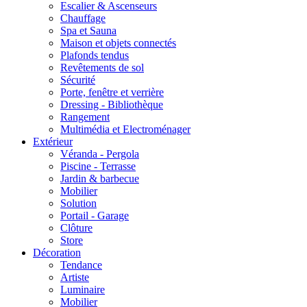
Escalier & Ascenseurs
Chauffage
Spa et Sauna
Maison et objets connectés
Plafonds tendus
Revêtements de sol
Sécurité
Porte, fenêtre et verrière
Dressing - Bibliothèque
Rangement
Multimédia et Electroménager
Extérieur
Véranda - Pergola
Piscine - Terrasse
Jardin & barbecue
Mobilier
Solution
Portail - Garage
Clôture
Store
Décoration
Tendance
Artiste
Luminaire
Mobilier