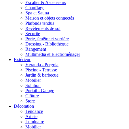
Escalier & Ascenseurs
Chauffage
Spa et Sauna
Maison et objets connectés
Plafonds tendus
Revêtements de sol
Sécurité
Porte, fenêtre et verrière
Dressing - Bibliothèque
Rangement
Multimédia et Electroménager
Extérieur
Véranda - Pergola
Piscine - Terrasse
Jardin & barbecue
Mobilier
Solution
Portail - Garage
Clôture
Store
Décoration
Tendance
Artiste
Luminaire
Mobilier