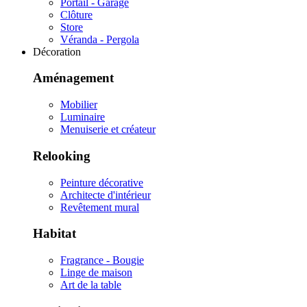
Portail - Garage
Clôture
Store
Véranda - Pergola
Décoration
Aménagement
Mobilier
Luminaire
Menuiserie et créateur
Relooking
Peinture décorative
Architecte d'intérieur
Revêtement mural
Habitat
Fragrance - Bougie
Linge de maison
Art de la table