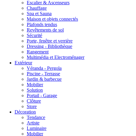
Escalier & Ascenseurs
Chauffage
Spa et Sauna
Maison et objets connectés
Plafonds tendus
Revêtements de sol
Sécurité
Porte, fenêtre et verrière
Dressing - Bibliothèque
Rangement
Multimédia et Electroménager
Extérieur
Véranda - Pergola
Piscine - Terrasse
Jardin & barbecue
Mobilier
Solution
Portail - Garage
Clôture
Store
Décoration
Tendance
Artiste
Luminaire
Mobilier