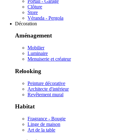
Portail - Garage
Clôture
Store
Véranda - Pergola
Décoration
Aménagement
Mobilier
Luminaire
Menuiserie et créateur
Relooking
Peinture décorative
Architecte d'intérieur
Revêtement mural
Habitat
Fragrance - Bougie
Linge de maison
Art de la table