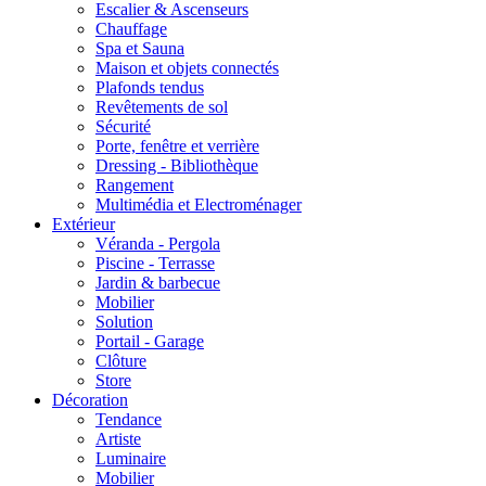
Escalier & Ascenseurs
Chauffage
Spa et Sauna
Maison et objets connectés
Plafonds tendus
Revêtements de sol
Sécurité
Porte, fenêtre et verrière
Dressing - Bibliothèque
Rangement
Multimédia et Electroménager
Extérieur
Véranda - Pergola
Piscine - Terrasse
Jardin & barbecue
Mobilier
Solution
Portail - Garage
Clôture
Store
Décoration
Tendance
Artiste
Luminaire
Mobilier