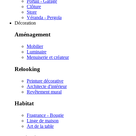
Portail - Garage
Clôture
Store
Véranda - Pergola
Décoration
Aménagement
Mobilier
Luminaire
Menuiserie et créateur
Relooking
Peinture décorative
Architecte d'intérieur
Revêtement mural
Habitat
Fragrance - Bougie
Linge de maison
Art de la table