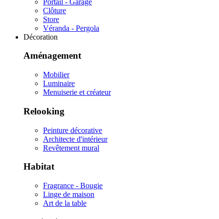
Portail - Garage
Clôture
Store
Véranda - Pergola
Décoration
Aménagement
Mobilier
Luminaire
Menuiserie et créateur
Relooking
Peinture décorative
Architecte d'intérieur
Revêtement mural
Habitat
Fragrance - Bougie
Linge de maison
Art de la table