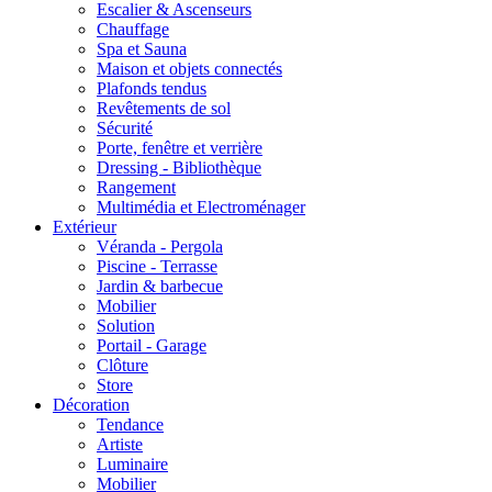
Escalier & Ascenseurs
Chauffage
Spa et Sauna
Maison et objets connectés
Plafonds tendus
Revêtements de sol
Sécurité
Porte, fenêtre et verrière
Dressing - Bibliothèque
Rangement
Multimédia et Electroménager
Extérieur
Véranda - Pergola
Piscine - Terrasse
Jardin & barbecue
Mobilier
Solution
Portail - Garage
Clôture
Store
Décoration
Tendance
Artiste
Luminaire
Mobilier