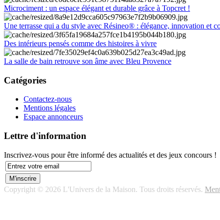
Microciment : un espace élégant et durable grâce à Topcret !
Une terrasse qui a du style avec Résineo® : élégance, innovation et c
Des intérieurs pensés comme des histoires à vivre
La salle de bain retrouve son âme avec Bleu Provence
Catégories
Contactez-nous
Mentions légales
Espace annonceurs
Lettre d'information
Inscrivez-vous pour être informé des actualités et des jeux concours !
Copyright © 2026 L'Univers de la Maison. Tous droits réservés.
Ment