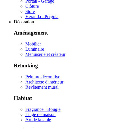
Portail - Garage
Clôture
Store
Véranda - Pergola
Décoration
Aménagement
Mobilier
Luminaire
Menuiserie et créateur
Relooking
Peinture décorative
Architecte d'intérieur
Revêtement mural
Habitat
Fragrance - Bougie
Linge de maison
Art de la table