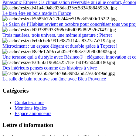
Panasonic Etherea : la climatisation réversible qui allie confort, économ
Le bien-être en bois made in France
Le Salon de l’Habitat revient en octobre pour concrétiser tous vos pro
Trois matières, trois univers, une même signature : Pierret
Microciment : un espace élégant et durable grâce à Topcret !
Une terrasse qui a du style avec Résineo® : élégance, innovation et c
Des intérieurs pensés comme des histoires à vivre
La salle de bain retrouve son âme avec Bleu Provence
Catégories
Contactez-nous
Mentions légales
Espace annonceurs
Lettre d'information