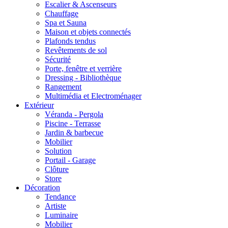
Escalier & Ascenseurs
Chauffage
Spa et Sauna
Maison et objets connectés
Plafonds tendus
Revêtements de sol
Sécurité
Porte, fenêtre et verrière
Dressing - Bibliothèque
Rangement
Multimédia et Electroménager
Extérieur
Véranda - Pergola
Piscine - Terrasse
Jardin & barbecue
Mobilier
Solution
Portail - Garage
Clôture
Store
Décoration
Tendance
Artiste
Luminaire
Mobilier