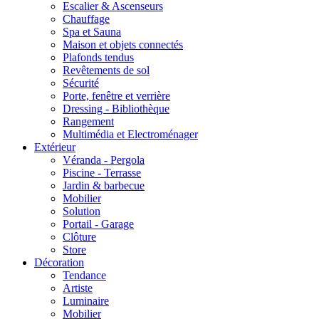
Escalier & Ascenseurs
Chauffage
Spa et Sauna
Maison et objets connectés
Plafonds tendus
Revêtements de sol
Sécurité
Porte, fenêtre et verrière
Dressing - Bibliothèque
Rangement
Multimédia et Electroménager
Extérieur
Véranda - Pergola
Piscine - Terrasse
Jardin & barbecue
Mobilier
Solution
Portail - Garage
Clôture
Store
Décoration
Tendance
Artiste
Luminaire
Mobilier