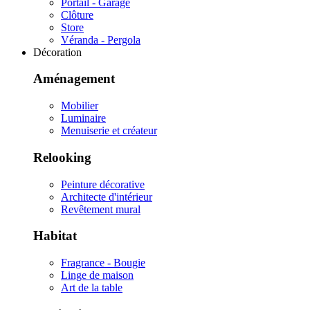
Portail - Garage
Clôture
Store
Véranda - Pergola
Décoration
Aménagement
Mobilier
Luminaire
Menuiserie et créateur
Relooking
Peinture décorative
Architecte d'intérieur
Revêtement mural
Habitat
Fragrance - Bougie
Linge de maison
Art de la table