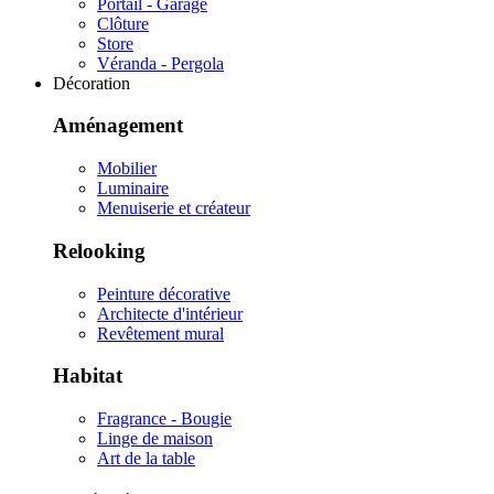
Portail - Garage
Clôture
Store
Véranda - Pergola
Décoration
Aménagement
Mobilier
Luminaire
Menuiserie et créateur
Relooking
Peinture décorative
Architecte d'intérieur
Revêtement mural
Habitat
Fragrance - Bougie
Linge de maison
Art de la table