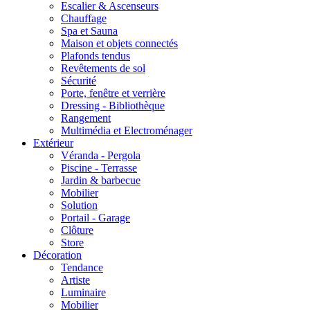
Escalier & Ascenseurs
Chauffage
Spa et Sauna
Maison et objets connectés
Plafonds tendus
Revêtements de sol
Sécurité
Porte, fenêtre et verrière
Dressing - Bibliothèque
Rangement
Multimédia et Electroménager
Extérieur
Véranda - Pergola
Piscine - Terrasse
Jardin & barbecue
Mobilier
Solution
Portail - Garage
Clôture
Store
Décoration
Tendance
Artiste
Luminaire
Mobilier