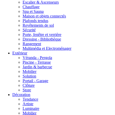
Escalier & Ascenseurs
Chauffage
Spa et Sauna
Maison et objets connectés
Plafonds tendus
Revêtements de sol
Sécurité
Porte, fenêtre et verrière
Dressing - Bibliothèque
Rangement
Multimédia et Electroménager
Extérieur
Véranda - Pergola
Piscine - Terrasse
Jardin & barbecue
Mobilier
Solution
Portail - Garage
Clôture
Store
Décoration
Tendance
Artiste
Luminaire
Mobilier