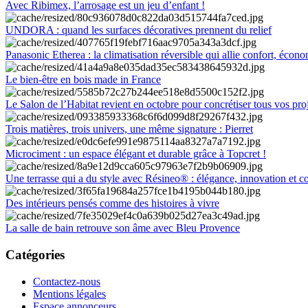
Avec Ribimex, l’arrosage est un jeu d’enfant !
UNDORA : quand les surfaces décoratives prennent du relief
Panasonic Etherea : la climatisation réversible qui allie confort, économ
Le bien-être en bois made in France
Le Salon de l’Habitat revient en octobre pour concrétiser tous vos pro
Trois matières, trois univers, une même signature : Pierret
Microciment : un espace élégant et durable grâce à Topcret !
Une terrasse qui a du style avec Résineo® : élégance, innovation et c
Des intérieurs pensés comme des histoires à vivre
La salle de bain retrouve son âme avec Bleu Provence
Catégories
Contactez-nous
Mentions légales
Espace annonceurs