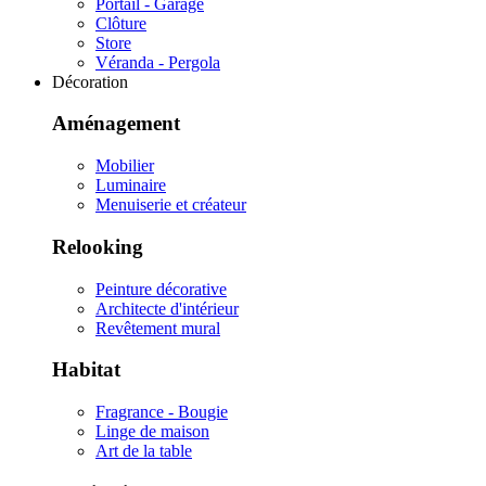
Portail - Garage
Clôture
Store
Véranda - Pergola
Décoration
Aménagement
Mobilier
Luminaire
Menuiserie et créateur
Relooking
Peinture décorative
Architecte d'intérieur
Revêtement mural
Habitat
Fragrance - Bougie
Linge de maison
Art de la table