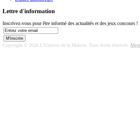
Lettre d'information
Inscrivez-vous pour être informé des actualités et des jeux concours !
Copyright © 2026 L'Univers de la Maison. Tous droits réservés.
Ment