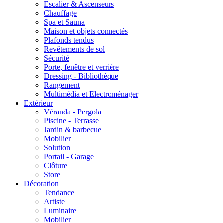
Escalier & Ascenseurs
Chauffage
Spa et Sauna
Maison et objets connectés
Plafonds tendus
Revêtements de sol
Sécurité
Porte, fenêtre et verrière
Dressing - Bibliothèque
Rangement
Multimédia et Electroménager
Extérieur
Véranda - Pergola
Piscine - Terrasse
Jardin & barbecue
Mobilier
Solution
Portail - Garage
Clôture
Store
Décoration
Tendance
Artiste
Luminaire
Mobilier