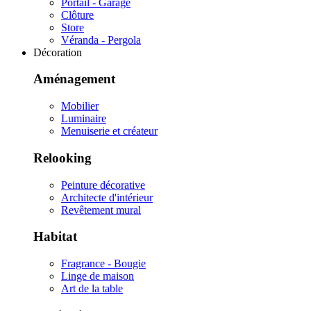
Portail - Garage
Clôture
Store
Véranda - Pergola
Décoration
Aménagement
Mobilier
Luminaire
Menuiserie et créateur
Relooking
Peinture décorative
Architecte d'intérieur
Revêtement mural
Habitat
Fragrance - Bougie
Linge de maison
Art de la table