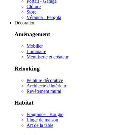
Portail - Garage
Clôture
Store
Véranda - Pergola
Décoration
Aménagement
Mobilier
Luminaire
Menuiserie et créateur
Relooking
Peinture décorative
Architecte d'intérieur
Revêtement mural
Habitat
Fragrance - Bougie
Linge de maison
Art de la table