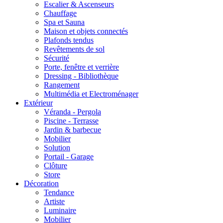
Escalier & Ascenseurs
Chauffage
Spa et Sauna
Maison et objets connectés
Plafonds tendus
Revêtements de sol
Sécurité
Porte, fenêtre et verrière
Dressing - Bibliothèque
Rangement
Multimédia et Electroménager
Extérieur
Véranda - Pergola
Piscine - Terrasse
Jardin & barbecue
Mobilier
Solution
Portail - Garage
Clôture
Store
Décoration
Tendance
Artiste
Luminaire
Mobilier