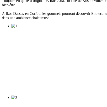
Toujours en quête d’originalité, Ikos Aria, sur l’île de Kos, dévoilera 
bien-être.
À Ikos Dassia, en Corfou, les gourmets pourront découvrir Enoteca, un 
dans une ambiance chaleureuse.