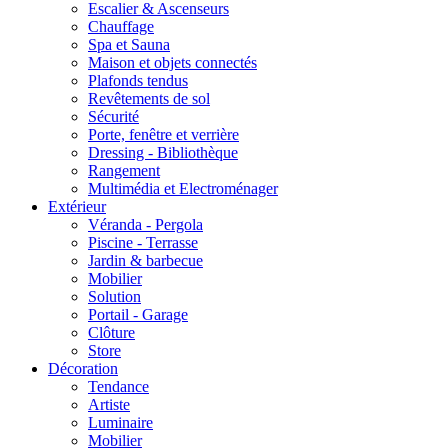
Escalier & Ascenseurs
Chauffage
Spa et Sauna
Maison et objets connectés
Plafonds tendus
Revêtements de sol
Sécurité
Porte, fenêtre et verrière
Dressing - Bibliothèque
Rangement
Multimédia et Electroménager
Extérieur
Véranda - Pergola
Piscine - Terrasse
Jardin & barbecue
Mobilier
Solution
Portail - Garage
Clôture
Store
Décoration
Tendance
Artiste
Luminaire
Mobilier