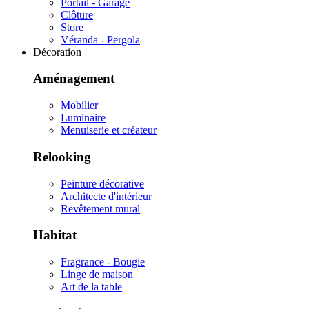
Portail - Garage
Clôture
Store
Véranda - Pergola
Décoration
Aménagement
Mobilier
Luminaire
Menuiserie et créateur
Relooking
Peinture décorative
Architecte d'intérieur
Revêtement mural
Habitat
Fragrance - Bougie
Linge de maison
Art de la table