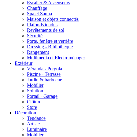
Escalier & Ascenseurs
Chauffage
Spa et Sauna
Maison et objets connectés
Plafonds tendus
Revêtements de sol
Sécurité
Porte, fenêtre et verrière
Dressing - Bibliothèque
Rangement
Multimédia et Electroménager
Extérieur
Véranda - Pergola
Piscine - Terrasse
Jardin & barbecue
Mobilier
Solution
Portail - Garage
Clôture
Store
Décoration
Tendance
Artiste
Luminaire
Mobilier