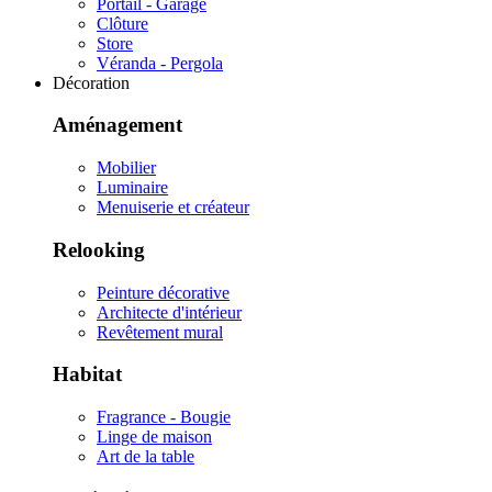
Portail - Garage
Clôture
Store
Véranda - Pergola
Décoration
Aménagement
Mobilier
Luminaire
Menuiserie et créateur
Relooking
Peinture décorative
Architecte d'intérieur
Revêtement mural
Habitat
Fragrance - Bougie
Linge de maison
Art de la table