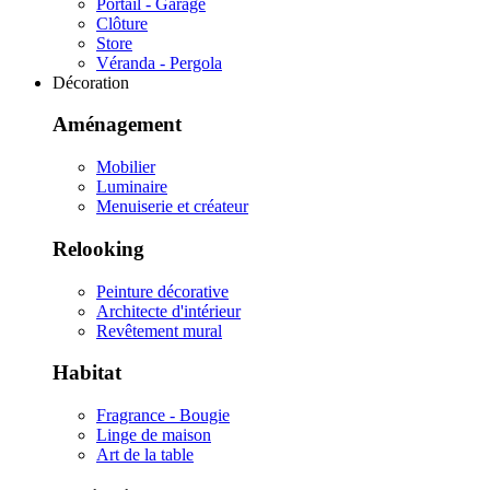
Portail - Garage
Clôture
Store
Véranda - Pergola
Décoration
Aménagement
Mobilier
Luminaire
Menuiserie et créateur
Relooking
Peinture décorative
Architecte d'intérieur
Revêtement mural
Habitat
Fragrance - Bougie
Linge de maison
Art de la table