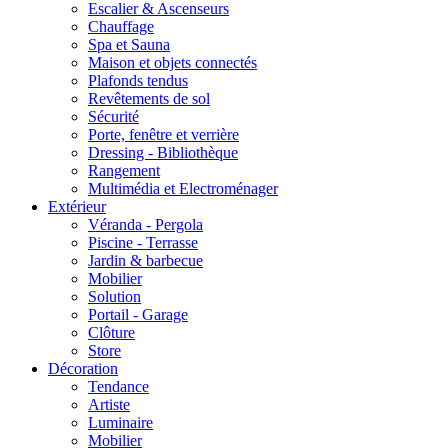
Escalier & Ascenseurs
Chauffage
Spa et Sauna
Maison et objets connectés
Plafonds tendus
Revêtements de sol
Sécurité
Porte, fenêtre et verrière
Dressing - Bibliothèque
Rangement
Multimédia et Electroménager
Extérieur
Véranda - Pergola
Piscine - Terrasse
Jardin & barbecue
Mobilier
Solution
Portail - Garage
Clôture
Store
Décoration
Tendance
Artiste
Luminaire
Mobilier