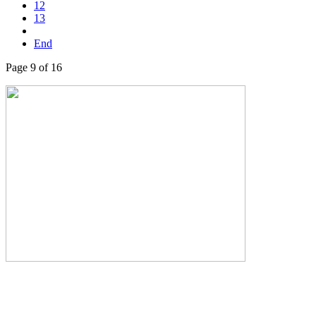
12
13
End
Page 9 of 16