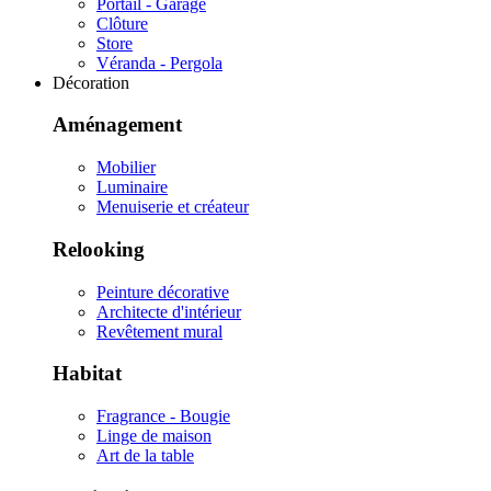
Portail - Garage
Clôture
Store
Véranda - Pergola
Décoration
Aménagement
Mobilier
Luminaire
Menuiserie et créateur
Relooking
Peinture décorative
Architecte d'intérieur
Revêtement mural
Habitat
Fragrance - Bougie
Linge de maison
Art de la table