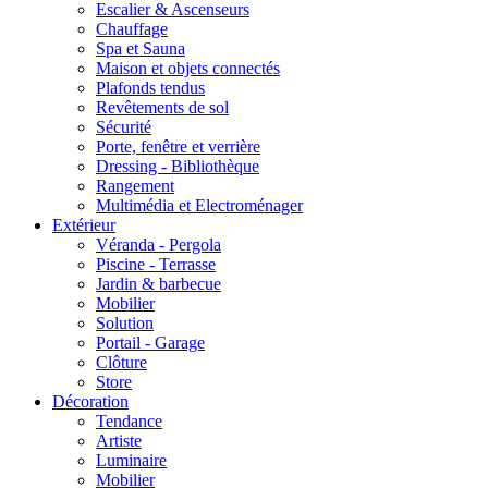
Escalier & Ascenseurs
Chauffage
Spa et Sauna
Maison et objets connectés
Plafonds tendus
Revêtements de sol
Sécurité
Porte, fenêtre et verrière
Dressing - Bibliothèque
Rangement
Multimédia et Electroménager
Extérieur
Véranda - Pergola
Piscine - Terrasse
Jardin & barbecue
Mobilier
Solution
Portail - Garage
Clôture
Store
Décoration
Tendance
Artiste
Luminaire
Mobilier