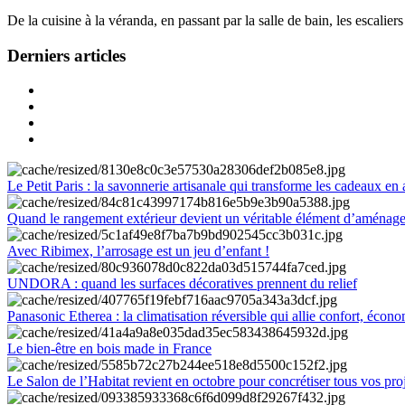
De la cuisine à la véranda, en passant par la salle de bain, les escalier
Derniers articles
Le Petit Paris : la savonnerie artisanale qui transforme les cadeaux en 
Quand le rangement extérieur devient un véritable élément d’aménag
Avec Ribimex, l’arrosage est un jeu d’enfant !
UNDORA : quand les surfaces décoratives prennent du relief
Panasonic Etherea : la climatisation réversible qui allie confort, économ
Le bien-être en bois made in France
Le Salon de l’Habitat revient en octobre pour concrétiser tous vos pro