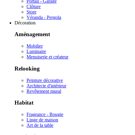
Portail - Garage
Clôture
Store
Véranda - Pergola
Décoration
Aménagement
Mobilier
Luminaire
Menuiserie et créateur
Relooking
Peinture décorative
Architecte d'intérieur
Revêtement mural
Habitat
Fragrance - Bougie
Linge de maison
Art de la table