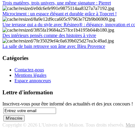
Trois matières, trois univers, une même signature : Pierret
Microciment : un espace élégant et durable grâce à Topcret !
Une terrasse qui a du style avec Résineo® : élégance, innovation et c
Des intérieurs pensés comme des histoires à vivre
La salle de bain retrouve son âme avec Bleu Provence
Catégories
Contactez-nous
Mentions légales
Espace annonceurs
Lettre d'information
Inscrivez-vous pour être informé des actualités et des jeux concours !
Copyright © 2026 L'Univers de la Maison. Tous droits réservés.
Ment