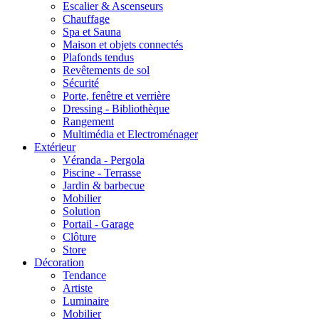
Escalier & Ascenseurs
Chauffage
Spa et Sauna
Maison et objets connectés
Plafonds tendus
Revêtements de sol
Sécurité
Porte, fenêtre et verrière
Dressing - Bibliothèque
Rangement
Multimédia et Electroménager
Extérieur
Véranda - Pergola
Piscine - Terrasse
Jardin & barbecue
Mobilier
Solution
Portail - Garage
Clôture
Store
Décoration
Tendance
Artiste
Luminaire
Mobilier