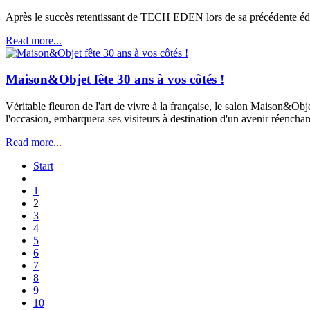
Après le succès retentissant de TECH EDEN lors de sa précédente é
Read more...
Maison&Objet fête 30 ans à vos côtés !
Véritable fleuron de l'art de vivre à la française, le salon Maison&Ob
l'occasion, embarquera ses visiteurs à destination d'un avenir réenchant
Read more...
Start
1
2
3
4
5
6
7
8
9
10