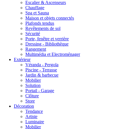
Escalier & Ascenseurs
Chauffage
Spa et Sauna
Maison et objets connectés
Plafonds tendus
Revêtements de sol
Sécurité
Porte, fenêtre et verrière
Dressing - Bibliothèque
Rangement
Multimédia et Electroménager
Extérieur
Véranda - Pergola
Piscine - Terrasse
Jardin & barbecue
Mobilier
Solution
Portail - Garage
Clôture
Store
Décoration
Tendance
Artiste
Luminaire
Mobilier