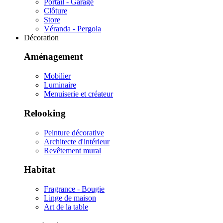
Portail - Garage
Clôture
Store
Véranda - Pergola
Décoration
Aménagement
Mobilier
Luminaire
Menuiserie et créateur
Relooking
Peinture décorative
Architecte d'intérieur
Revêtement mural
Habitat
Fragrance - Bougie
Linge de maison
Art de la table