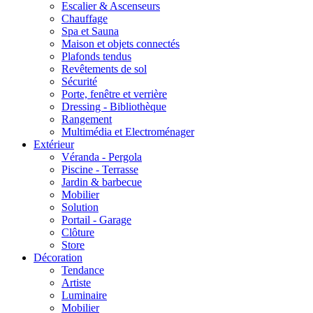
Escalier & Ascenseurs
Chauffage
Spa et Sauna
Maison et objets connectés
Plafonds tendus
Revêtements de sol
Sécurité
Porte, fenêtre et verrière
Dressing - Bibliothèque
Rangement
Multimédia et Electroménager
Extérieur
Véranda - Pergola
Piscine - Terrasse
Jardin & barbecue
Mobilier
Solution
Portail - Garage
Clôture
Store
Décoration
Tendance
Artiste
Luminaire
Mobilier