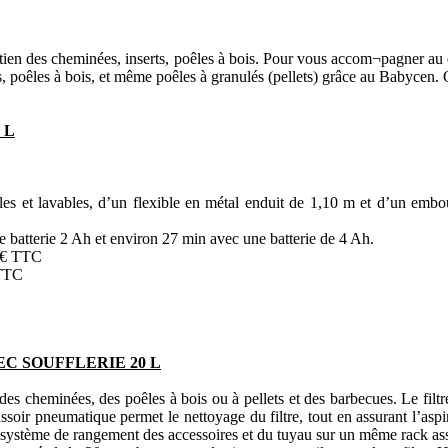
tretien des cheminées, inserts, poêles à bois. Pour vous accom¬pagner a
 poêles à bois, et même poêles à granulés (pellets) grâce au Babycen. O
 L
ables et lavables, d’un flexible en métal enduit de 1,10 m et d’un embo
 batterie 2 Ah et environ 27 min avec une batterie de 4 Ah.
0 € TTC
 TTC
C SOUFFLERIE 20 L
s des cheminées, des poêles à bois ou à pellets et des barbecues. Le fil
soir pneumatique permet le nettoyage du filtre, tout en assurant l’aspi
Le système de rangement des accessoires et du tuyau sur un même rack ass