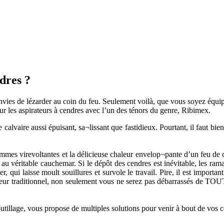
dres ?
s envies de lézarder au coin du feu. Seulement voilà, que vous soyez équ
r les aspirateurs à cendres avec l’un des ténors du genre, Ribimex.
lvaire aussi épuisant, sa¬lissant que fastidieux. Pourtant, il faut bie
mmes virevoltantes et la délicieuse chaleur envelop¬pante d’un feu de c
au véritable cauchemar. Si le dépôt des cendres est inévitable, les rama
er, qui laisse moult souillures et survole le travail. Pire, il est import
teur traditionnel, non seulement vous ne serez pas débarrassés de TOUT
utillage, vous propose de multiples solutions pour venir à bout de vos ce