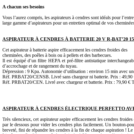
A chacun ses besoins
Vous l’aurez compris, les aspirateurs à cendres sont idéals pour l’en
large gamme d’aspirateurs pour un entretien optimal de vos cheminées,
ASPIRATEUR À CENDRES À BATTERIE 20 V R-BAT’20 15
Cet aspirateur à batterie aspire efficacement les cendres froides des
cheminées, des poêles à bois ou à pellets et des barbecues.
Il est équipé d’un filtre HEPA et pré-filtre antistatique interchange
d’accrochage et de rangement du tuyau.
Dépression : 9 Kpa. Autonomie d’utilisation : environ 15 min avec une
Réf. PRBAT20/CENSB. Livré sans chargeur ni batterie. Prix : 49,9
Réf. PRBAT20/CEN. Livré avec chargeur et batterie. Prix : 79,90 €
ASPIRATEUR À CENDRES ÉLECTRIQUE PERFETTO AVE
Très silencieux, cet aspirateur aspire efficacement les cendres froide
par le dessous pour vider les cendres plus facilement. Un bouton-pous
breveté, fini de répandre les cendres à la fin de chaque aspiration ! 