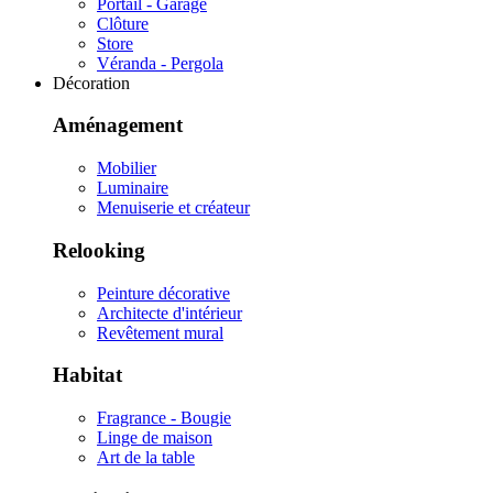
Portail - Garage
Clôture
Store
Véranda - Pergola
Décoration
Aménagement
Mobilier
Luminaire
Menuiserie et créateur
Relooking
Peinture décorative
Architecte d'intérieur
Revêtement mural
Habitat
Fragrance - Bougie
Linge de maison
Art de la table