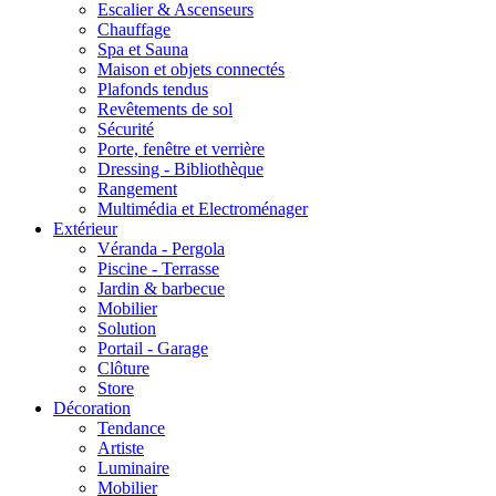
Escalier & Ascenseurs
Chauffage
Spa et Sauna
Maison et objets connectés
Plafonds tendus
Revêtements de sol
Sécurité
Porte, fenêtre et verrière
Dressing - Bibliothèque
Rangement
Multimédia et Electroménager
Extérieur
Véranda - Pergola
Piscine - Terrasse
Jardin & barbecue
Mobilier
Solution
Portail - Garage
Clôture
Store
Décoration
Tendance
Artiste
Luminaire
Mobilier