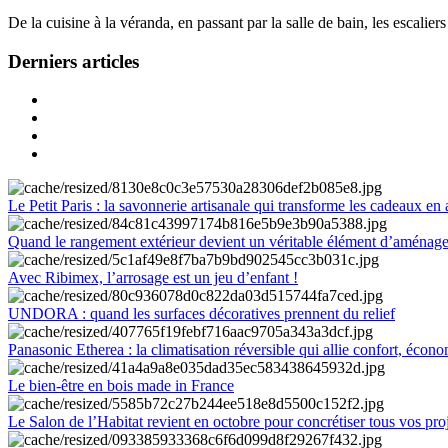
De la cuisine à la véranda, en passant par la salle de bain, les escalier
Derniers articles
Le Petit Paris : la savonnerie artisanale qui transforme les cadeaux en 
Quand le rangement extérieur devient un véritable élément d’aménag
Avec Ribimex, l’arrosage est un jeu d’enfant !
UNDORA : quand les surfaces décoratives prennent du relief
Panasonic Etherea : la climatisation réversible qui allie confort, économ
Le bien-être en bois made in France
Le Salon de l’Habitat revient en octobre pour concrétiser tous vos pro