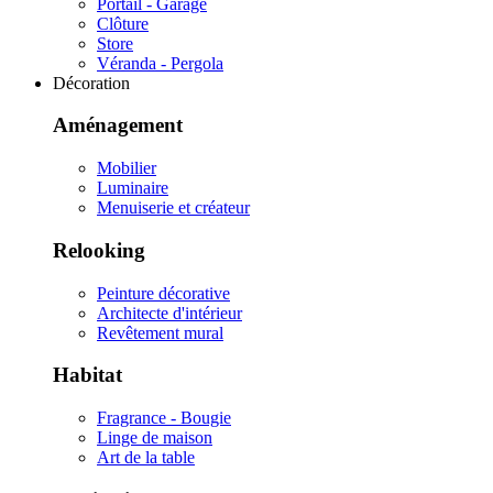
Portail - Garage
Clôture
Store
Véranda - Pergola
Décoration
Aménagement
Mobilier
Luminaire
Menuiserie et créateur
Relooking
Peinture décorative
Architecte d'intérieur
Revêtement mural
Habitat
Fragrance - Bougie
Linge de maison
Art de la table