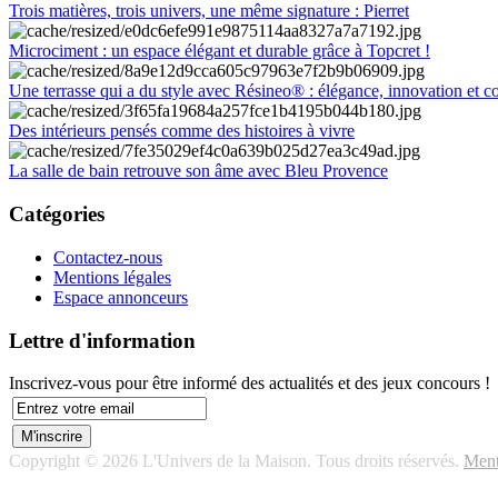
Trois matières, trois univers, une même signature : Pierret
Microciment : un espace élégant et durable grâce à Topcret !
Une terrasse qui a du style avec Résineo® : élégance, innovation et c
Des intérieurs pensés comme des histoires à vivre
La salle de bain retrouve son âme avec Bleu Provence
Catégories
Contactez-nous
Mentions légales
Espace annonceurs
Lettre d'information
Inscrivez-vous pour être informé des actualités et des jeux concours !
Copyright © 2026 L'Univers de la Maison. Tous droits réservés.
Ment