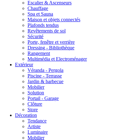
Escalier & Ascenseurs
Chauffage
Spa et Sauna
Maison et objets connectés
Plafonds tendus
Revêtements de sol
Sécurité
Porte, fenêtre et verrière
Dressing - Bibliothèque
Rangement
Multimédia et Electroménager
Extérieur
Véranda - Pergola
Piscine - Terrasse
Jardin & barbecue
Mobilier
Solution
Portail - Garage
Clôture
Store
Décoration
Tendance
Artiste
Luminaire
Mobilier