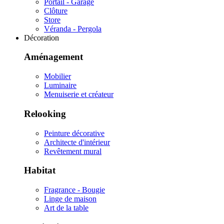
Portail - Garage
Clôture
Store
Véranda - Pergola
Décoration
Aménagement
Mobilier
Luminaire
Menuiserie et créateur
Relooking
Peinture décorative
Architecte d'intérieur
Revêtement mural
Habitat
Fragrance - Bougie
Linge de maison
Art de la table