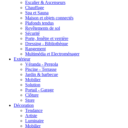
Escalier & Ascenseurs
Chauffage
Spa et Sauna
Maison et objets connectés
Plafonds tendus
Revêtements de sol
Sécurité
Porte, fenêtre et verrière
Dressing - Bibliothèque
Rangement
Multimédia et Electroménager
Extérieur
Véranda - Pergola
Piscine - Terrasse
Jardin & barbecue
Mobilier
Solution
Portail - Garage
Clôture
Store
Décoration
Tendance
Artiste
Luminaire
Mobilier