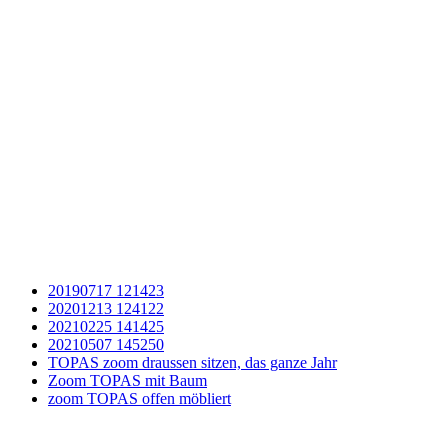
20190717 121423
20201213 124122
20210225 141425
20210507 145250
TOPAS zoom draussen sitzen, das ganze Jahr
Zoom TOPAS mit Baum
zoom TOPAS offen möbliert