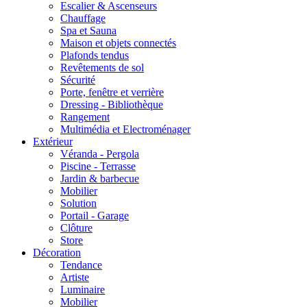
Escalier & Ascenseurs
Chauffage
Spa et Sauna
Maison et objets connectés
Plafonds tendus
Revêtements de sol
Sécurité
Porte, fenêtre et verrière
Dressing - Bibliothèque
Rangement
Multimédia et Electroménager
Extérieur
Véranda - Pergola
Piscine - Terrasse
Jardin & barbecue
Mobilier
Solution
Portail - Garage
Clôture
Store
Décoration
Tendance
Artiste
Luminaire
Mobilier