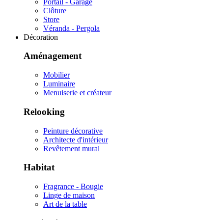
Portail - Garage
Clôture
Store
Véranda - Pergola
Décoration
Aménagement
Mobilier
Luminaire
Menuiserie et créateur
Relooking
Peinture décorative
Architecte d'intérieur
Revêtement mural
Habitat
Fragrance - Bougie
Linge de maison
Art de la table