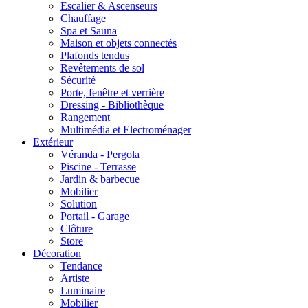
Escalier & Ascenseurs
Chauffage
Spa et Sauna
Maison et objets connectés
Plafonds tendus
Revêtements de sol
Sécurité
Porte, fenêtre et verrière
Dressing - Bibliothèque
Rangement
Multimédia et Electroménager
Extérieur
Véranda - Pergola
Piscine - Terrasse
Jardin & barbecue
Mobilier
Solution
Portail - Garage
Clôture
Store
Décoration
Tendance
Artiste
Luminaire
Mobilier