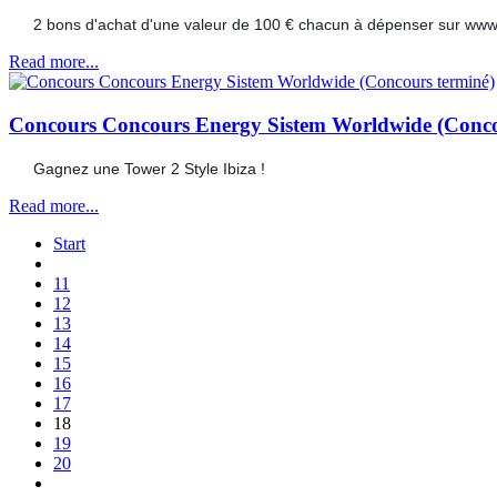
?
2 bons d'achat d'une valeur de 100 € chacun à dépenser sur www.
Read more...
Concours Concours Energy Sistem Worldwide (Conco
?
Gagnez une Tower 2 Style Ibiza !
Read more...
Start
11
12
13
14
15
16
17
18
19
20