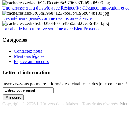
Une terrasse qui a du style avec Résineo® : élégance, innovation et c
Des intérieurs pensés comme des histoires à vivre
La salle de bain retrouve son âme avec Bleu Provence
Catégories
Contactez-nous
Mentions légales
Espace annonceurs
Lettre d'information
Inscrivez-vous pour être informé des actualités et des jeux concours !
Copyright © 2026 L'Univers de la Maison. Tous droits réservés.
Ment