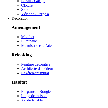
Portail - Garage
Clôture
Store
Véranda - Pergola
Décoration
Aménagement
Mobilier
Luminaire
Menuiserie et créateur
Relooking
Peinture décorative
Architecte d'intérieur
Revêtement mural
Habitat
Fragrance - Bougie
Linge de maison
Art de la table