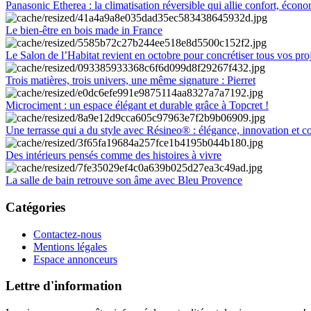
Panasonic Etherea : la climatisation réversible qui allie confort, économ
Le bien-être en bois made in France
Le Salon de l’Habitat revient en octobre pour concrétiser tous vos pro
Trois matières, trois univers, une même signature : Pierret
Microciment : un espace élégant et durable grâce à Topcret !
Une terrasse qui a du style avec Résineo® : élégance, innovation et c
Des intérieurs pensés comme des histoires à vivre
La salle de bain retrouve son âme avec Bleu Provence
Catégories
Contactez-nous
Mentions légales
Espace annonceurs
Lettre d'information