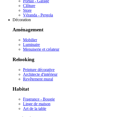
Portail - Garage
Clôture
Store
Véranda - Pergola
Décoration
Aménagement
Mobilier
Luminaire
Menuiserie et créateur
Relooking
Peinture décorative
Architecte d'intérieur
Revêtement mural
Habitat
Fragrance - Bougie
Linge de maison
Art de la table