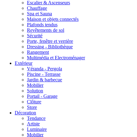
Escalier & Ascenseurs
Chauffage
Spa et Sauna
Maison et objets connectés
Plafonds tendus
Revêtements de sol
Sécurité
Porte, fenêtre et verrière
Dressing - Bibliothèque
Rangement
Multimédia et Electroménager
Extérieur
Véranda - Pergola
Piscine - Terrasse
Jardin & barbecue
Mobilier
Solution
Portail - Garage
Clôture
Store
Décoration
Tendance
Artiste
Luminaire
Mobilier