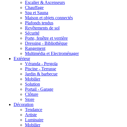
Escalier & Ascenseurs
Chauffage
Spa et Sauna
Maison et objets connectés
Plafonds tendus
Revêtements de sol
Sécurité
Porte, fenêtre et verrière
Dressing - Bibliothèque
Rangement
Multimédia et Electroménager
Extérieur
Véranda - Pergola
Piscine - Terrasse
Jardin & barbecue
Mobilier
Solution
Portail - Garage
Clôture
Store
Décoration
Tendance
Artiste
Luminaire
Mobilier