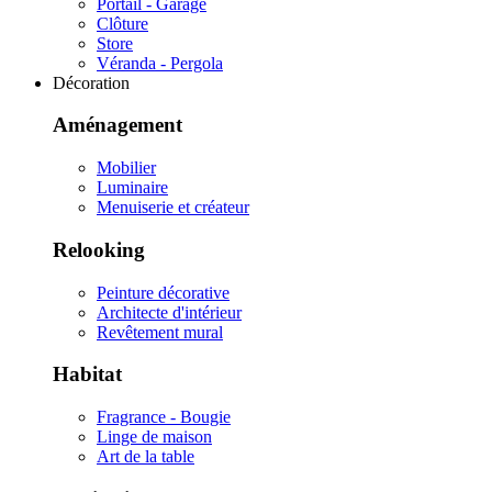
Portail - Garage
Clôture
Store
Véranda - Pergola
Décoration
Aménagement
Mobilier
Luminaire
Menuiserie et créateur
Relooking
Peinture décorative
Architecte d'intérieur
Revêtement mural
Habitat
Fragrance - Bougie
Linge de maison
Art de la table