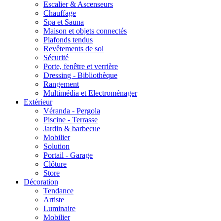
Escalier & Ascenseurs
Chauffage
Spa et Sauna
Maison et objets connectés
Plafonds tendus
Revêtements de sol
Sécurité
Porte, fenêtre et verrière
Dressing - Bibliothèque
Rangement
Multimédia et Electroménager
Extérieur
Véranda - Pergola
Piscine - Terrasse
Jardin & barbecue
Mobilier
Solution
Portail - Garage
Clôture
Store
Décoration
Tendance
Artiste
Luminaire
Mobilier