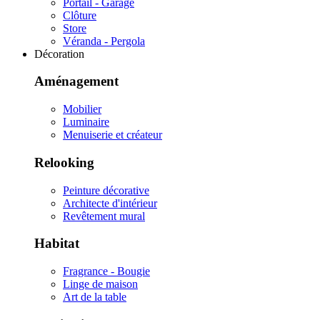
Portail - Garage
Clôture
Store
Véranda - Pergola
Décoration
Aménagement
Mobilier
Luminaire
Menuiserie et créateur
Relooking
Peinture décorative
Architecte d'intérieur
Revêtement mural
Habitat
Fragrance - Bougie
Linge de maison
Art de la table