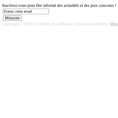
Inscrivez-vous pour être informé des actualités et des jeux concours !
Copyright © 2026 L'Univers de la Maison. Tous droits réservés.
Ment