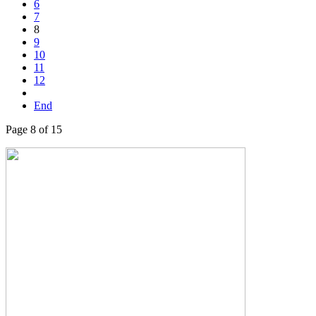
6
7
8
9
10
11
12
End
Page 8 of 15