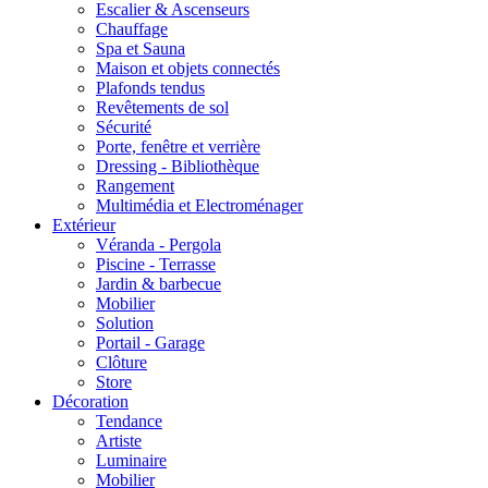
Escalier & Ascenseurs
Chauffage
Spa et Sauna
Maison et objets connectés
Plafonds tendus
Revêtements de sol
Sécurité
Porte, fenêtre et verrière
Dressing - Bibliothèque
Rangement
Multimédia et Electroménager
Extérieur
Véranda - Pergola
Piscine - Terrasse
Jardin & barbecue
Mobilier
Solution
Portail - Garage
Clôture
Store
Décoration
Tendance
Artiste
Luminaire
Mobilier