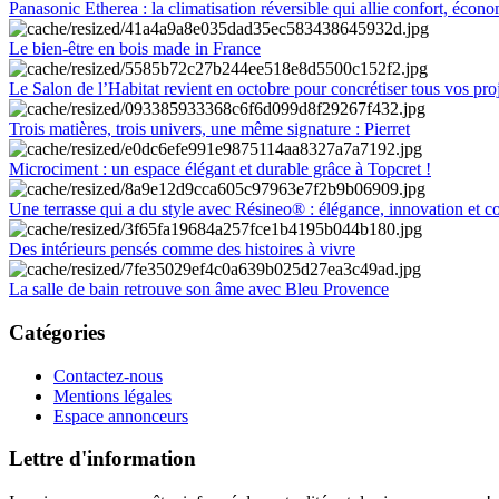
Panasonic Etherea : la climatisation réversible qui allie confort, économ
Le bien-être en bois made in France
Le Salon de l’Habitat revient en octobre pour concrétiser tous vos pro
Trois matières, trois univers, une même signature : Pierret
Microciment : un espace élégant et durable grâce à Topcret !
Une terrasse qui a du style avec Résineo® : élégance, innovation et c
Des intérieurs pensés comme des histoires à vivre
La salle de bain retrouve son âme avec Bleu Provence
Catégories
Contactez-nous
Mentions légales
Espace annonceurs
Lettre d'information