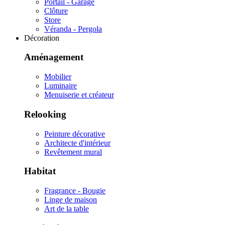
Portail - Garage
Clôture
Store
Véranda - Pergola
Décoration
Aménagement
Mobilier
Luminaire
Menuiserie et créateur
Relooking
Peinture décorative
Architecte d'intérieur
Revêtement mural
Habitat
Fragrance - Bougie
Linge de maison
Art de la table