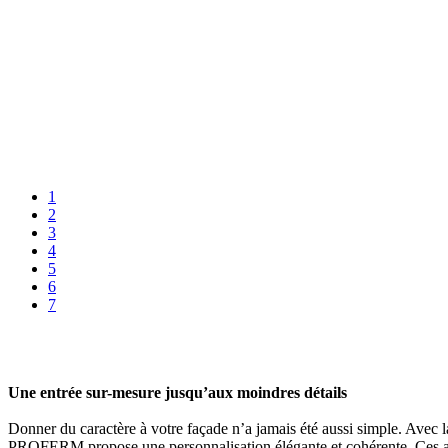
1
2
3
4
5
6
7
Une entrée sur-mesure jusqu’aux moindres détails
Donner du caractère à votre façade n’a jamais été aussi simple. Avec l
PROFERM propose une personnalisation élégante et cohérente. Ces acce