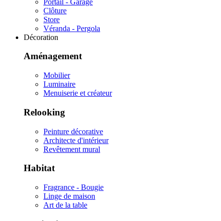
Portail - Garage
Clôture
Store
Véranda - Pergola
Décoration
Aménagement
Mobilier
Luminaire
Menuiserie et créateur
Relooking
Peinture décorative
Architecte d'intérieur
Revêtement mural
Habitat
Fragrance - Bougie
Linge de maison
Art de la table