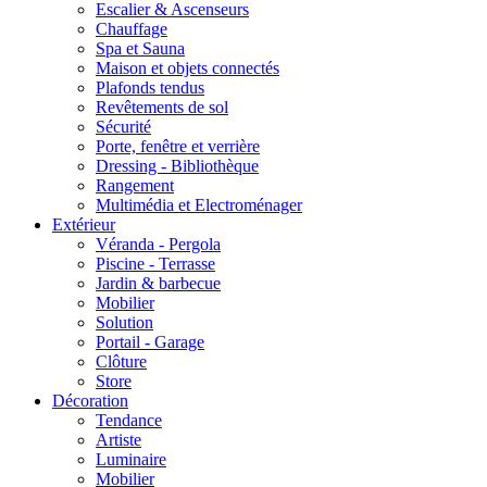
Escalier & Ascenseurs
Chauffage
Spa et Sauna
Maison et objets connectés
Plafonds tendus
Revêtements de sol
Sécurité
Porte, fenêtre et verrière
Dressing - Bibliothèque
Rangement
Multimédia et Electroménager
Extérieur
Véranda - Pergola
Piscine - Terrasse
Jardin & barbecue
Mobilier
Solution
Portail - Garage
Clôture
Store
Décoration
Tendance
Artiste
Luminaire
Mobilier