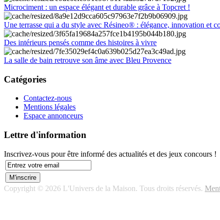
Microciment : un espace élégant et durable grâce à Topcret !
Une terrasse qui a du style avec Résineo® : élégance, innovation et c
Des intérieurs pensés comme des histoires à vivre
La salle de bain retrouve son âme avec Bleu Provence
Catégories
Contactez-nous
Mentions légales
Espace annonceurs
Lettre d'information
Inscrivez-vous pour être informé des actualités et des jeux concours !
Copyright © 2026 L'Univers de la Maison. Tous droits réservés.
Ment