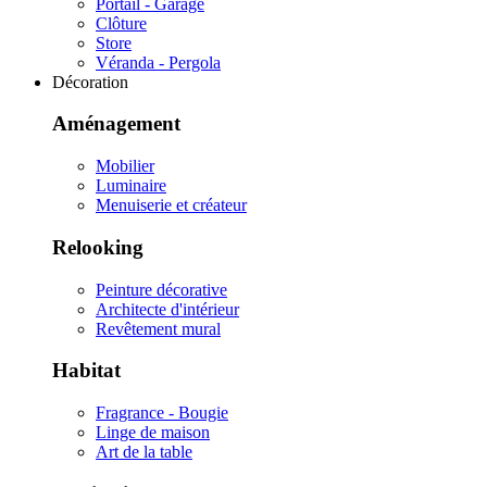
Portail - Garage
Clôture
Store
Véranda - Pergola
Décoration
Aménagement
Mobilier
Luminaire
Menuiserie et créateur
Relooking
Peinture décorative
Architecte d'intérieur
Revêtement mural
Habitat
Fragrance - Bougie
Linge de maison
Art de la table