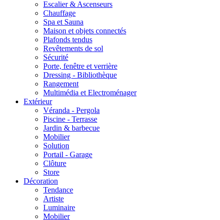
Escalier & Ascenseurs
Chauffage
Spa et Sauna
Maison et objets connectés
Plafonds tendus
Revêtements de sol
Sécurité
Porte, fenêtre et verrière
Dressing - Bibliothèque
Rangement
Multimédia et Electroménager
Extérieur
Véranda - Pergola
Piscine - Terrasse
Jardin & barbecue
Mobilier
Solution
Portail - Garage
Clôture
Store
Décoration
Tendance
Artiste
Luminaire
Mobilier