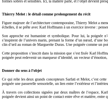
formes sobres et sensibles. Ici, la matière parle, et l’objet devient pres
Thierry Melot : le détail comme prolongement du récit
Figure majeure de l’architecture contemporaine, Thierry Melot a men
échelles, il se prête avec Karl Hoffmann à un exercice inverse : penser
Son approche est humaniste et symbolique. Pour lui, la poignée n’e
s’inspirent de l’univers marin, prenant la forme d’un nœud, d’une bou
clin d’œil au roman de Marguerite Duras. Une poignée comme un poème
Cette proposition s’inscrit dans la mission que s’est fixée Karl Hoffma
poignée peut redevenir un marqueur d’identité, un vecteur d’émotion, à
Donner du sens à l’objet
Ce qui relie les deux grands concepteurs Sarfati et Melot, c’est cett
poignée une passerelle sensorielle, un lien entre l’extérieur et l’intérieur,
À travers ces collections signées par deux maîtres de l’espace, Karl
poignée devient ainsi un point de contact entre rêve et matière, entre q