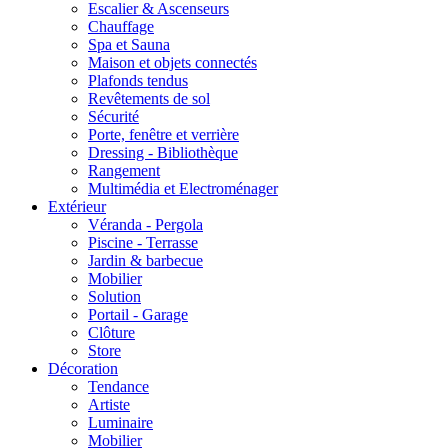
Escalier & Ascenseurs
Chauffage
Spa et Sauna
Maison et objets connectés
Plafonds tendus
Revêtements de sol
Sécurité
Porte, fenêtre et verrière
Dressing - Bibliothèque
Rangement
Multimédia et Electroménager
Extérieur
Véranda - Pergola
Piscine - Terrasse
Jardin & barbecue
Mobilier
Solution
Portail - Garage
Clôture
Store
Décoration
Tendance
Artiste
Luminaire
Mobilier