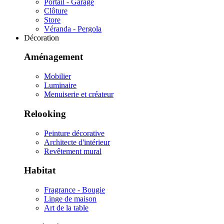
Portail - Garage
Clôture
Store
Véranda - Pergola
Décoration
Aménagement
Mobilier
Luminaire
Menuiserie et créateur
Relooking
Peinture décorative
Architecte d'intérieur
Revêtement mural
Habitat
Fragrance - Bougie
Linge de maison
Art de la table