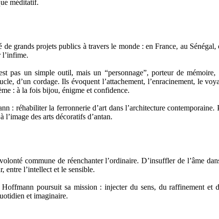
que méditatif.
é de grands projets publics à travers le monde : en France, au Sénéga
 l’infime.
st pas un simple outil, mais un “personnage”, porteur de mémoire, d
cle, d’un cordage. Ils évoquent l’attachement, l’enracinement, le voya
 : à la fois bijou, énigme et confidence.
nn : réhabiliter la ferronnerie d’art dans l’architecture contemporaine. P
 l’image des arts décoratifs d’antan.
e volonté commune de réenchanter l’ordinaire. D’insuffler de l’âme dans
 entre l’intellect et le sensible.
 Hoffmann poursuit sa mission : injecter du sens, du raffinement et de
uotidien et imaginaire.