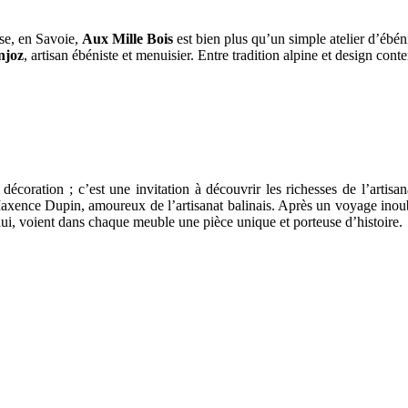
se, en Savoie,
Aux Mille Bois
est bien plus qu’un simple atelier d’ébéni
njoz
, artisan ébéniste et menuisier. Entre tradition alpine et design cont
coration ; c’est une invitation à découvrir les richesses de l’artisa
ar Maxence Dupin, amoureux de l’artisanat balinais. Après un voyage in
 lui, voient dans chaque meuble une pièce unique et porteuse d’histoire.