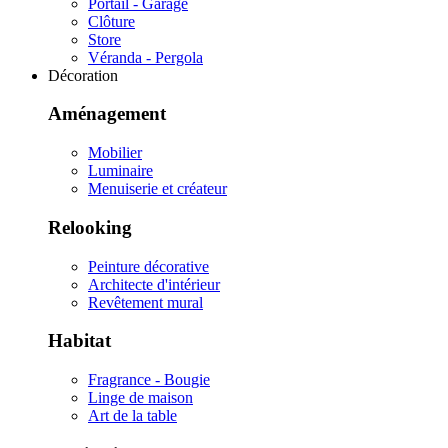
Portail - Garage
Clôture
Store
Véranda - Pergola
Décoration
Aménagement
Mobilier
Luminaire
Menuiserie et créateur
Relooking
Peinture décorative
Architecte d'intérieur
Revêtement mural
Habitat
Fragrance - Bougie
Linge de maison
Art de la table