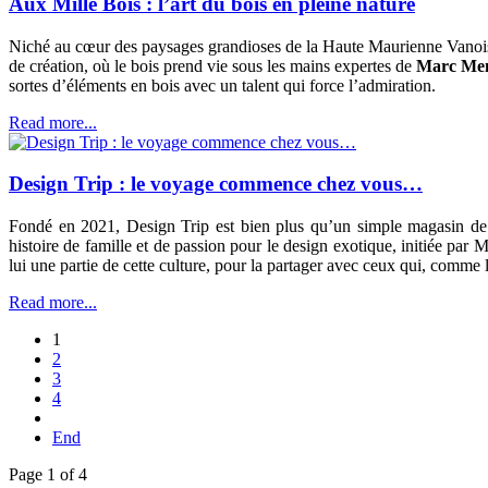
Aux Mille Bois : l’art du bois en pleine nature
Niché au cœur des paysages grandioses de la Haute Maurienne Vanoi
de création, où le bois prend vie sous les mains expertes de
Marc Me
sortes d’éléments en bois avec un talent qui force l’admiration.
Read more...
Design Trip : le voyage commence chez vous…
Fondé en 2021, Design Trip est bien plus qu’un simple magasin de dé
histoire de famille et de passion pour le design exotique, initiée p
lui une partie de cette culture, pour la partager avec ceux qui, comme
Read more...
1
2
3
4
End
Page 1 of 4