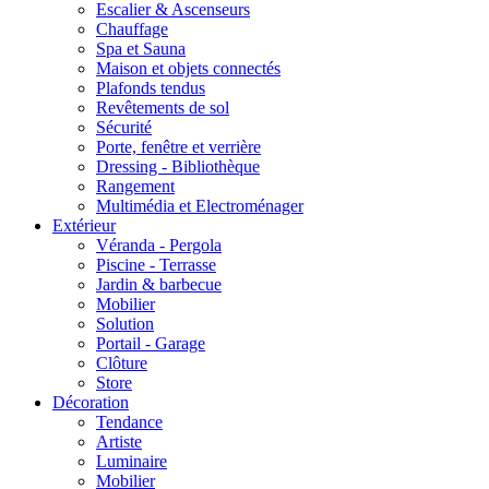
Escalier & Ascenseurs
Chauffage
Spa et Sauna
Maison et objets connectés
Plafonds tendus
Revêtements de sol
Sécurité
Porte, fenêtre et verrière
Dressing - Bibliothèque
Rangement
Multimédia et Electroménager
Extérieur
Véranda - Pergola
Piscine - Terrasse
Jardin & barbecue
Mobilier
Solution
Portail - Garage
Clôture
Store
Décoration
Tendance
Artiste
Luminaire
Mobilier