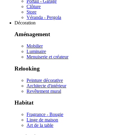
Portail - Garage
Clôture
Store
Véranda - Pergola
Décoration
Aménagement
Mobilier
Luminaire
Menuiserie et créateur
Relooking
Peinture décorative
Architecte d'intérieur
Revêtement mural
Habitat
Fragrance - Bougie
Linge de maison
Art de la table