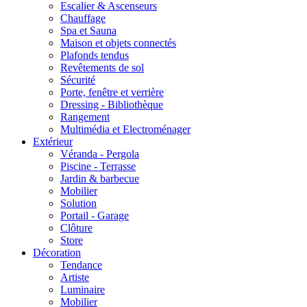
Escalier & Ascenseurs
Chauffage
Spa et Sauna
Maison et objets connectés
Plafonds tendus
Revêtements de sol
Sécurité
Porte, fenêtre et verrière
Dressing - Bibliothèque
Rangement
Multimédia et Electroménager
Extérieur
Véranda - Pergola
Piscine - Terrasse
Jardin & barbecue
Mobilier
Solution
Portail - Garage
Clôture
Store
Décoration
Tendance
Artiste
Luminaire
Mobilier