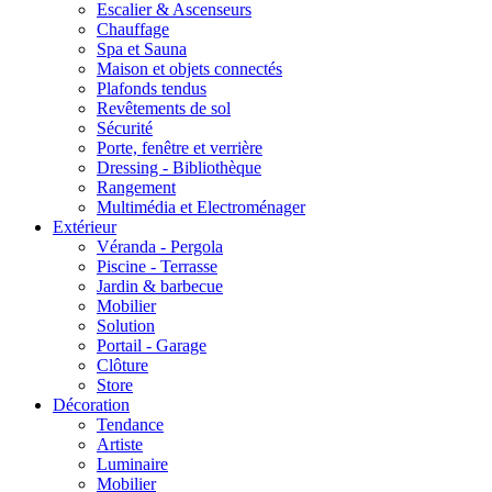
Escalier & Ascenseurs
Chauffage
Spa et Sauna
Maison et objets connectés
Plafonds tendus
Revêtements de sol
Sécurité
Porte, fenêtre et verrière
Dressing - Bibliothèque
Rangement
Multimédia et Electroménager
Extérieur
Véranda - Pergola
Piscine - Terrasse
Jardin & barbecue
Mobilier
Solution
Portail - Garage
Clôture
Store
Décoration
Tendance
Artiste
Luminaire
Mobilier