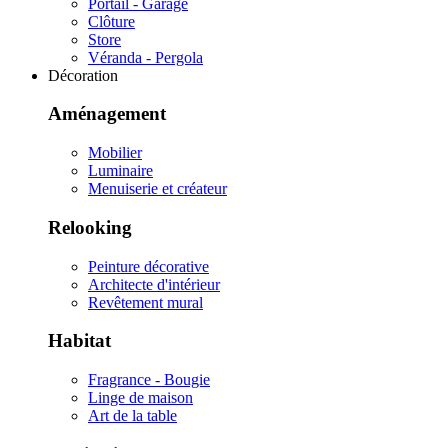
Portail - Garage
Clôture
Store
Véranda - Pergola
Décoration
Aménagement
Mobilier
Luminaire
Menuiserie et créateur
Relooking
Peinture décorative
Architecte d'intérieur
Revêtement mural
Habitat
Fragrance - Bougie
Linge de maison
Art de la table