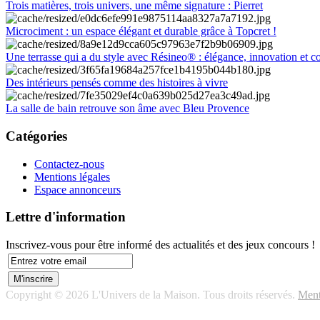
Trois matières, trois univers, une même signature : Pierret
Microciment : un espace élégant et durable grâce à Topcret !
Une terrasse qui a du style avec Résineo® : élégance, innovation et c
Des intérieurs pensés comme des histoires à vivre
La salle de bain retrouve son âme avec Bleu Provence
Catégories
Contactez-nous
Mentions légales
Espace annonceurs
Lettre d'information
Inscrivez-vous pour être informé des actualités et des jeux concours !
Copyright © 2026 L'Univers de la Maison. Tous droits réservés.
Ment