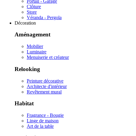
Portail - Garage
Clôture
Store
Véranda - Pergola
Décoration
Aménagement
Mobilier
Luminaire
Menuiserie et créateur
Relooking
Peinture décorative
Architecte d'intérieur
Revêtement mural
Habitat
Fragrance - Bougie
Linge de maison
Art de la table