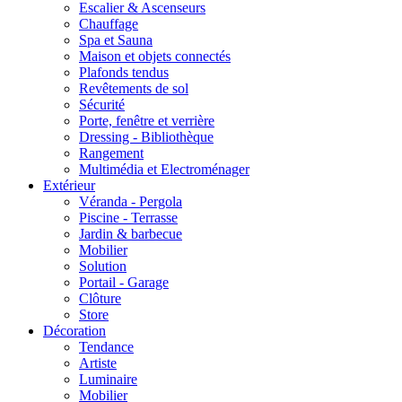
Escalier & Ascenseurs
Chauffage
Spa et Sauna
Maison et objets connectés
Plafonds tendus
Revêtements de sol
Sécurité
Porte, fenêtre et verrière
Dressing - Bibliothèque
Rangement
Multimédia et Electroménager
Extérieur
Véranda - Pergola
Piscine - Terrasse
Jardin & barbecue
Mobilier
Solution
Portail - Garage
Clôture
Store
Décoration
Tendance
Artiste
Luminaire
Mobilier