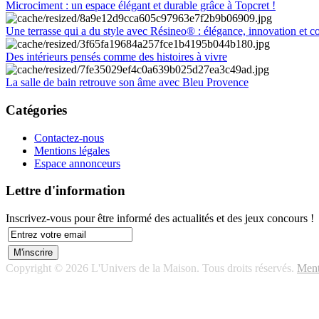
Microciment : un espace élégant et durable grâce à Topcret !
Une terrasse qui a du style avec Résineo® : élégance, innovation et c
Des intérieurs pensés comme des histoires à vivre
La salle de bain retrouve son âme avec Bleu Provence
Catégories
Contactez-nous
Mentions légales
Espace annonceurs
Lettre d'information
Inscrivez-vous pour être informé des actualités et des jeux concours !
Copyright © 2026 L'Univers de la Maison. Tous droits réservés.
Ment